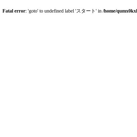
Fatal error
: 'goto' to undefined label 'スタート' in
/home/qumx0kxlo