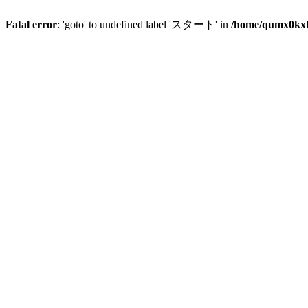
Fatal error
: 'goto' to undefined label 'スタート' in
/home/qumx0kxlo